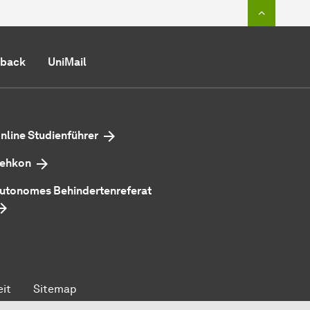
Zum Seit
back
UniMail
nline Studienführer
ehkon
utonomes Behindertenreferat
eit
Sitemap