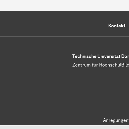
Kontakt
Technische Uni­ver­si­tät Do
Zentrum für HochschulBil
Anregungen