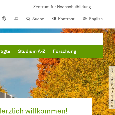
Zentrum für Hochschulbildung
Suche
Kontrast
English
tigte
Studium A-Z
Forschung
© Roland Baege​/​TU Dortmund
erzlich willkommen!