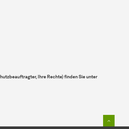
tzbeauftragter, Ihre Rechte) finden Sie unter
Zum Seit