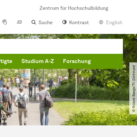
Zentrum für Hochschulbildung
Suche
Kontrast
English
tigte
Studium A-Z
Forschung
© Roland Baege​/​TU Dortmund