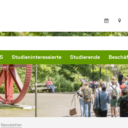
S
Studieninteressierte
Studierende
Beschäf
ind hier:
artseite DoBuS
Newsletter